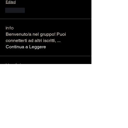
Edited
Like
Info
Benvenuto/a nel gruppo! Puoi
connetterti ad altri iscritti,
...
Continua a Leggere
Membri
rimpitiwari45
Segui
rimpitiwari45
William Fox
Segui
Janna Lopez
Segui
Maruvs Maruvs
Segui
Daeron Daeron
Segui
Vedi tutti i membri (15)